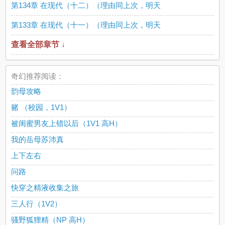
第134章 在现代（十二）（理由同上次，明天
第133章 在现代（十一）（理由同上次，明天
查看全部章节 ↓
奇幻推荐阅读：
韵母攻略
赌 （校园，1V1）
被闺蜜男友上错以后（1V1 高H）
我的岳母苏沛真
上下左右
问路
快穿之精液收集之旅
三人行（1V2）
骚野狐狸精（NP 高H）