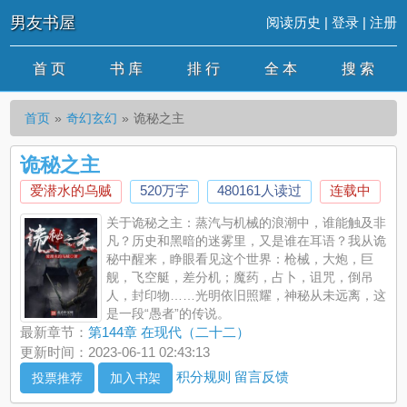
男友书屋
阅读历史
|
登录
|
注册
首 页
书 库
排 行
全 本
搜 索
首页
奇幻玄幻
诡秘之主
诡秘之主
爱潜水的乌贼
520万字
480161人读过
连载中
关于诡秘之主：蒸汽与机械的浪潮中，谁能触及非
凡？历史和黑暗的迷雾里，又是谁在耳语？我从诡
秘中醒来，睁眼看见这个世界：枪械，大炮，巨
舰，飞空艇，差分机；魔药，占卜，诅咒，倒吊
人，封印物……光明依旧照耀，神秘从未远离，这
是一段“愚者”的传说。
最新章节：
第144章 在现代（二十二）
更新时间：2023-06-11 02:43:13
积分规则
留言反馈
投票推荐
加入书架