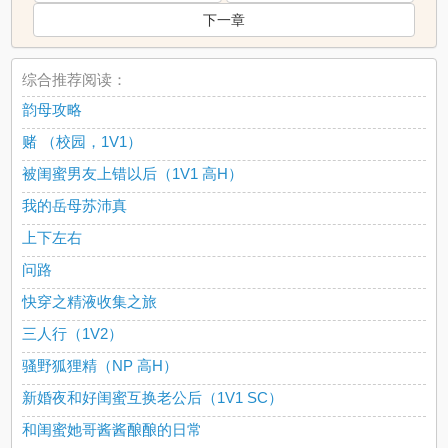
下一章
综合推荐阅读：
韵母攻略
赌 （校园，1V1）
被闺蜜男友上错以后（1V1 高H）
我的岳母苏沛真
上下左右
问路
快穿之精液收集之旅
三人行（1V2）
骚野狐狸精（NP 高H）
新婚夜和好闺蜜互换老公后（1V1 SC）
和闺蜜她哥酱酱酿酿的日常