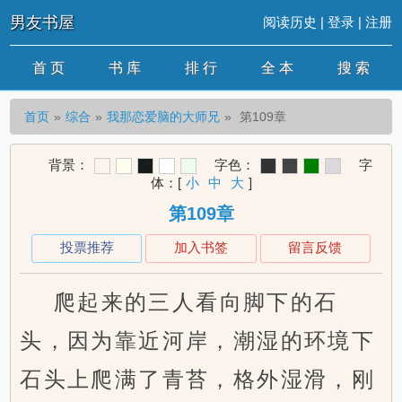
男友书屋
阅读历史
|
登录
|
注册
首 页
书 库
排 行
全 本
搜 索
首页
综合
我那恋爱脑的大师兄
第109章
背景：
字色：
字
体：
[
小
中
大
]
第109章
投票推荐
加入书签
留言反馈
爬起来的三人看向脚下的石
头，因为靠近河岸，潮湿的环境下
石头上爬满了青苔，格外湿滑，刚