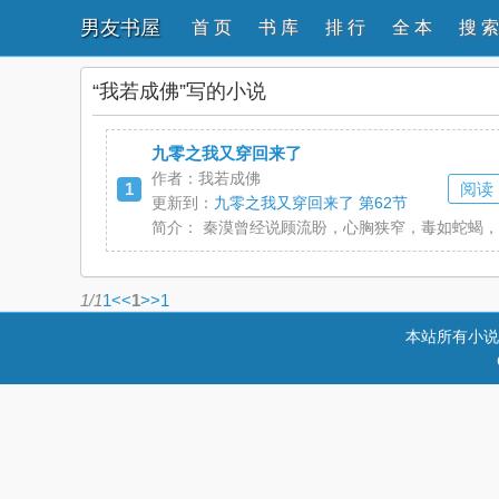
男友书屋
首 页
书 库
排 行
全 本
搜 索
“我若成佛”写的小说
九零之我又穿回来了
作者：我若成佛
1
阅读
更新到：
九零之我又穿回来了 第62节
简介：
秦漠曾经说顾流盼，心胸狭窄，毒如蛇蝎，恐
1/1
1
<<
1
>>
1
本站所有小说