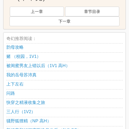
上一章
章节目录
下一章
奇幻推荐阅读：
韵母攻略
赌 （校园，1V1）
被闺蜜男友上错以后（1V1 高H）
我的岳母苏沛真
上下左右
问路
快穿之精液收集之旅
三人行（1V2）
骚野狐狸精（NP 高H）