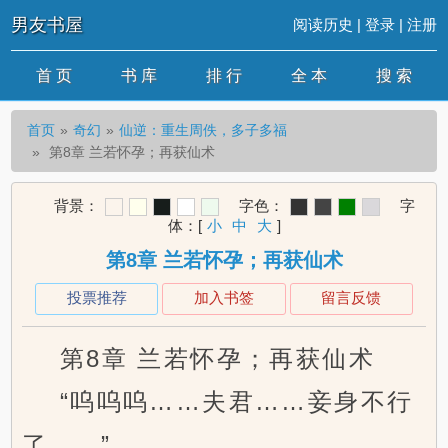
男友书屋
阅读历史
|
登录
|
注册
首 页
书 库
排 行
全 本
搜 索
首页
奇幻
仙逆：重生周佚，多子多福
第8章 兰若怀孕；再获仙术
背景：
字色：
字
体：
[
小
中
大
]
第8章 兰若怀孕；再获仙术
投票推荐
加入书签
留言反馈
第8章 兰若怀孕；再获仙术
“呜呜呜……夫君……妾身不行
了……”