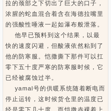
拉的颈部之下切出了巨大的口子，
浓腥的蛇血混合着含在海德拉嘴里
的强酸性唾液一起如瀑布般泄落。
他早已预料到这个结果，以最
快的速度闪避，但酸液依然粘到了
他的防寒服。恺撒撕下那件可以扛
零下五十度严寒的防寒服时候，它
已经被腐蚀过半。
yamal号的供暖系统随着断电而
停止运转，这时候货仓里的温度已
经是零下几十度，而恺撒赤裸着上