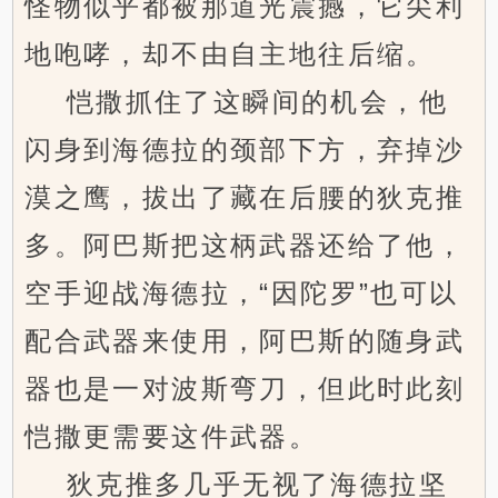
怪物似乎都被那道光震撼，它尖利
地咆哮，却不由自主地往后缩。
恺撒抓住了这瞬间的机会，他
闪身到海德拉的颈部下方，弃掉沙
漠之鹰，拔出了藏在后腰的狄克推
多。阿巴斯把这柄武器还给了他，
空手迎战海德拉，“因陀罗”也可以
配合武器来使用，阿巴斯的随身武
器也是一对波斯弯刀，但此时此刻
恺撒更需要这件武器。
狄克推多几乎无视了海德拉坚