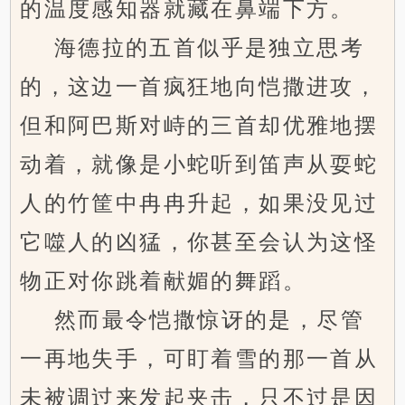
的温度感知器就藏在鼻端下方。
海德拉的五首似乎是独立思考
的，这边一首疯狂地向恺撒进攻，
但和阿巴斯对峙的三首却优雅地摆
动着，就像是小蛇听到笛声从耍蛇
人的竹筐中冉冉升起，如果没见过
它噬人的凶猛，你甚至会认为这怪
物正对你跳着献媚的舞蹈。
然而最令恺撒惊讶的是，尽管
一再地失手，可盯着雪的那一首从
未被调过来发起夹击，只不过是因