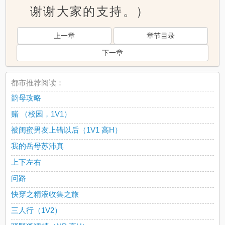
谢谢大家的支持。）
上一章
章节目录
下一章
都市推荐阅读：
韵母攻略
赌 （校园，1V1）
被闺蜜男友上错以后（1V1 高H）
我的岳母苏沛真
上下左右
问路
快穿之精液收集之旅
三人行（1V2）