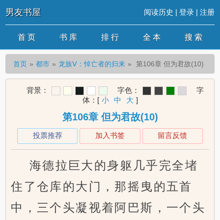
男友书屋
阅读历史
|
登录
|
注册
首 页
书 库
排 行
全 本
搜 索
首页
都市
龙族Ⅴ：悼亡者的归来
第106章 但为君故(10)
背景：
字色：
字
体：
[
小
中
大
]
第106章 但为君故(10)
投票推荐
加入书签
留言反馈
海德拉巨大的身躯几乎完全堵
住了仓库的大门，那摇曳的五首
中，三个头凝视着阿巴斯，一个头